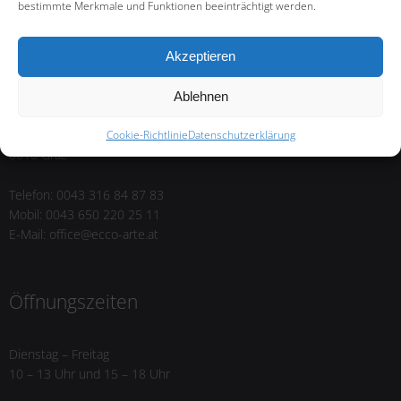
bestimmte Merkmale und Funktionen beeinträchtigt werden.
Akzeptieren
Kontakt
Ablehnen
Josef Pojer
Sackstraße 24
Cookie-Richtlinie
Datenschutzerklärung
8010 Graz
Telefon: 0043 316 84 87 83
Mobil: 0043 650 220 25 11
E-Mail: office@ecco-arte.at
Öffnungszeiten
Dienstag – Freitag
10 – 13 Uhr und 15 – 18 Uhr