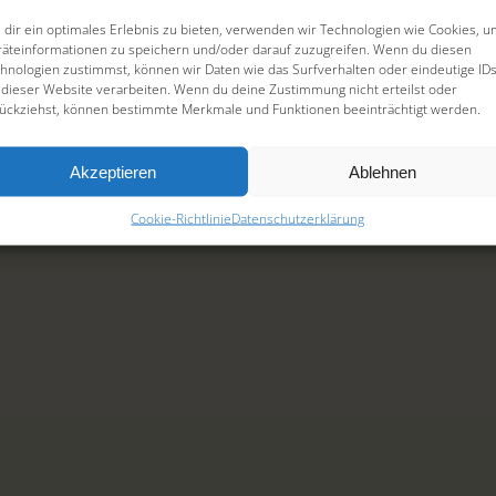
dir ein optimales Erlebnis zu bieten, verwenden wir Technologien wie Cookies, 
äteinformationen zu speichern und/oder darauf zuzugreifen. Wenn du diesen
hnologien zustimmst, können wir Daten wie das Surfverhalten oder eindeutige ID
 dieser Website verarbeiten. Wenn du deine Zustimmung nicht erteilst oder
ückziehst, können bestimmte Merkmale und Funktionen beeinträchtigt werden.
Akzeptieren
Ablehnen
Cookie-Richtlinie
Datenschutzerklärung