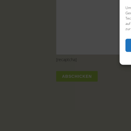
Um 
Ger
Tec
auf
zur
[recaptcha]