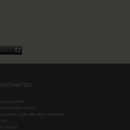
00:00
ssenswertes
museum Wien
teinschliff in Indien
enswertes über den alten indischen
muck
e Guimet