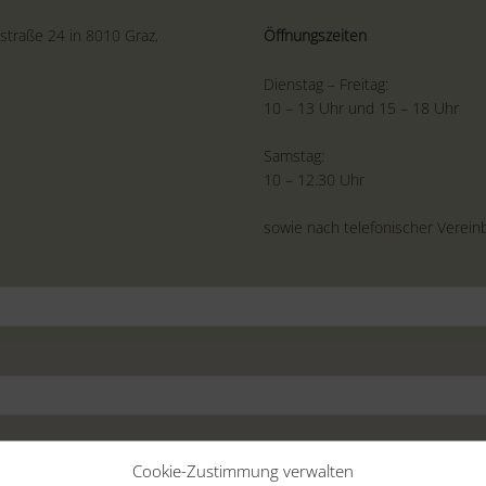
straße 24 in 8010 Graz,
Öffnungszeiten
Dienstag – Freitag:
10 – 13 Uhr und 15 – 18 Uhr
Samstag:
10 – 12.30 Uhr
sowie nach telefonischer Verein
Cookie-Zustimmung verwalten