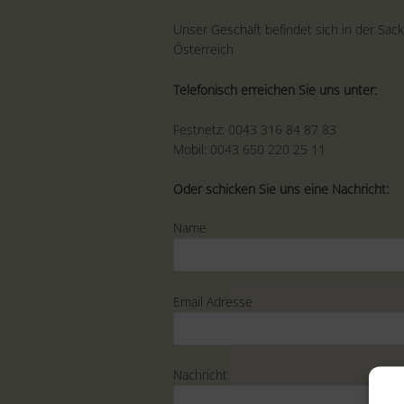
Unser Geschäft befindet sich in der Sack
Österreich
Telefonisch erreichen Sie uns unter:
Festnetz: 0043 316 84 87 83
Mobil: 0043 650 220 25 11
Oder schicken Sie uns eine Nachricht:
Name
Email Adresse
Nachricht