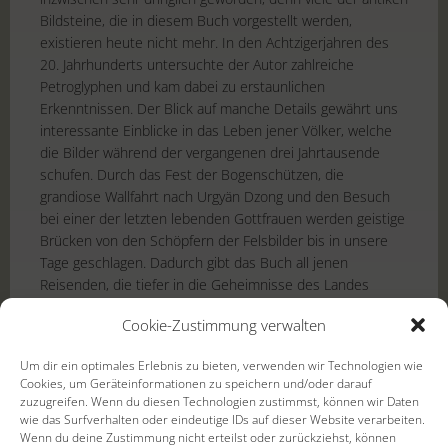
Bildsteine, die in diesem Buch vorgestellt werden,
existieren heute nicht mehr. In den Achtzigerjahren des
20. Jahrhunderts untersuchte der Autor zahlreiche
Petroglyphen und kam dabei zu erstaunlichen
Erkenntnissen. Der Blick auf manche Details gewährt uns
interessante Einblicke in das Leben jener Völker, welche
die Bilder während der vergangenen drei Jahrtausende
schufen. Durch das Fest der Bogenschützen, die
grandiose Wallfahrt nach Urgyän Dzong und den Besuch
bei einer der letzten lebenden Gottfrauen werden geistige
Brücken von den Schöpfern der Felsbilder bis in unsere
Tage geschlagen. Dadurch gibt das Buch all jenen
Reisenden, die tiefer in die Geheimnisse des Landes
eindringen möchten, Anregungen selbst nach
Cookie-Zustimmung verwalten
Verborgenem zu suchen, das es dort noch immer gibt. In
diesem Sinne gewährt dieses Buch nicht nur
Um dir ein optimales Erlebnis zu bieten, verwenden wir Technologien wie
ungewöhnliche Einblicke in faszinierende Kulturen und ein
Cookies, um Geräteinformationen zu speichern und/oder darauf
Land von gewaltiger Schönheit, sondern es kann auch als
zuzugreifen. Wenn du diesen Technologien zustimmst, können wir Daten
Reiseführer dienen, denn manch verborgener Schatz kann
wie das Surfverhalten oder eindeutige IDs auf dieser Website verarbeiten.
Wenn du deine Zustimmung nicht erteilst oder zurückziehst, können
mit seiner Hilfe gefunden werden. Viele der