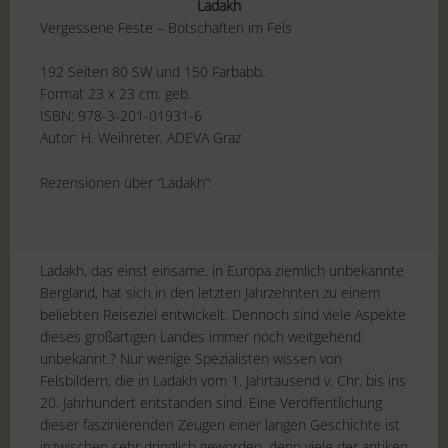
Ladakh
Vergessene Feste – Botschaften im Fels
192 Seiten 80 SW und 150 Farbabb.
Format 23 x 23 cm. geb.
ISBN: 978-3-201-01931-6
Autor: H. Weihreter, ADEVA Graz
Rezensionen über “Ladakh”:
Johannes Litzel
Michael Buddeberg
Ladakh, das einst einsame, in Europa ziemlich unbekannte
Bergland, hat sich in den letzten Jahrzehnten zu einem
beliebten Reiseziel entwickelt. Dennoch sind viele Aspekte
dieses großartigen Landes immer noch weitgehend
unbekannt.? Nur wenige Spezialisten wissen von
Felsbildern, die in Ladakh vom 1. Jahrtausend v. Chr. bis ins
20. Jahrhundert entstanden sind. Eine Veröffentlichung
dieser faszinierenden Zeugen einer langen Geschichte ist
inzwischen sehr dringlich geworden, denn viele der antiken