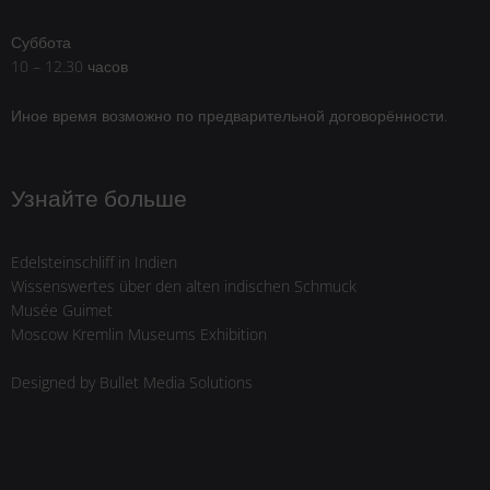
Суббота
10 – 12.30 часов
Иное время возможно по предварительной договорённости.
Узнайте больше
Edelsteinschliff in Indien
Wissenswertes über den alten indischen Schmuck
Musée Guimet
Moscow Kremlin Museums Exhibition
Designed by
Bullet Media Solutions