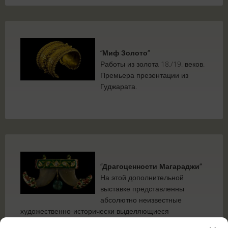
“Миф Золото”
Работы из золота 18./19. веков.
Премьера презентации из
Гуджарата.
“Драгоценности Магараджи”
На этой дополнительной
выставке представленны
абсолютно неизвестные
художественно-исторически выделяющиеся
придворные украшения из драгоценноых металлов 17-