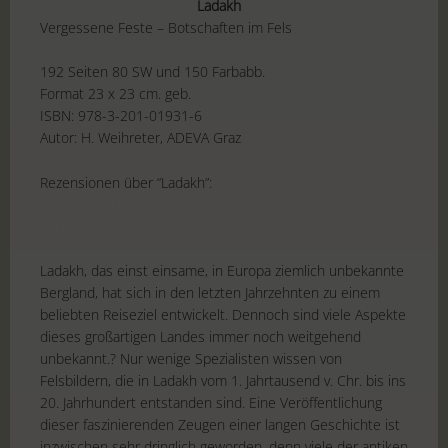
Ladakh
Vergessene Feste – Botschaften im Fels
192 Seiten 80 SW und 150 Farbabb.
Format 23 x 23 cm. geb.
ISBN: 978-3-201-01931-6
Autor: H. Weihreter, ADEVA Graz
Rezensionen über “Ladakh”:
Johannes Litzel
Michael Buddeberg
Ladakh, das einst einsame, in Europa ziemlich unbekannte
Bergland, hat sich in den letzten Jahrzehnten zu einem
beliebten Reiseziel entwickelt. Dennoch sind viele Aspekte
dieses großartigen Landes immer noch weitgehend
unbekannt.? Nur wenige Spezialisten wissen von
Felsbildern, die in Ladakh vom 1. Jahrtausend v. Chr. bis ins
20. Jahrhundert entstanden sind. Eine Veröffentlichung
dieser faszinierenden Zeugen einer langen Geschichte ist
inzwischen sehr dringlich geworden, denn viele der antiken