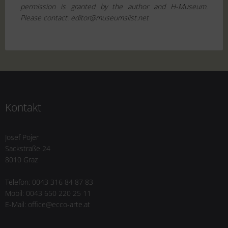
permission is granted by the author and H-Museum.
Please contact: editor@museumslist.net
Kontakt
Josef Pojer
Sackstraße 24
8010 Graz
Telefon: 0043 316 84 87 83
Mobil: 0043 650 220 25 11
E-Mail: office@ecco-arte.at