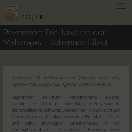
Rezension: Die Juwelen der
Maharajas – Johannes Litzel
Rezensiert für H-Museum von Johannes Litzel M.A.,
Agentur Litzel, Burg E-Mail: Agentur_Litzel@t-online.de
Sagenhafter Reichtum, verwunschene Paläste,
paradiesische Gärten mit mandeläugigen Prinzessinnen,
dienstbeflissene schwarze Sklaveninnen in durchsichtigen
Gewändern und die allgegenwärtigen Elefanten – Indien
und seine ehemaligen Herrscherhäuser in der
Durchschnittsphantasie europäischer Provenienz. Hans