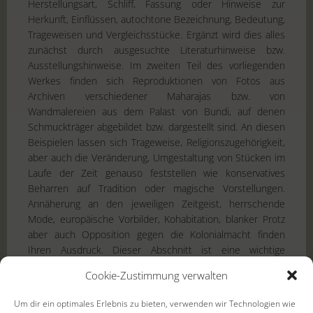
Herstellungsart, Schliff, Fassung oder Hinweise zur
Herkunft, Einflüssen, autochtone Bezeichnung, Bedeutung,
Trageweisen und Vergleichsstücke. Ergänzt wird dies alles
zunächst durch ausgesuchte Literaturhinweise bzw.
Ausstellungshinweise. Im zweiten Teil des vorliegenden
Werkes finden sich Reproduktionen von Fotos aus
Archiven verschiedener Maharajas bzw. von
Wandmalereien aus dem Palast von Bundi, auf denen
Schmuckträger abgebildet bzw. dargestellt sind. An diesen
Beispielen lassen sich Trageweise, Religionszugehörigkeit,
aber auch die Veränderung, Umgestaltung von Stücken im
Laufe der Zeit genauso feststellen wie konservatives
Beharren auf Tradition oder magische Vorstellungen.
Annäherung an den jeweiligen Zeitgeist, herrschende
Mode, europäische Vorbilder, Kohabitation, blanker Protz
aber auch Opposition gegen die Kolonialmacht finden
Ihren Ausdruck. Dieser Abschnitt ist eine wichtige
Ergänzung zur reinen Darstellung von grandiosem
Cookie-Zustimmung verwalten
Geschmeide, fügt dem Thema eine weitere, tiefere, sozial-
historische Dimension hinzu.
Um dir ein optimales Erlebnis zu bieten, verwenden wir Technologien wie