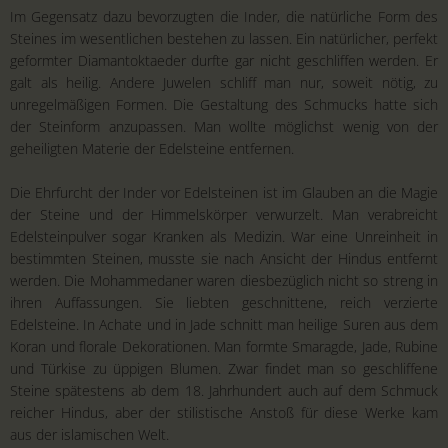
Im Gegensatz dazu bevorzugten die Inder, die natürliche Form des
Steines im wesentlichen bestehen zu lassen. Ein natürlicher, perfekt
geformter Diamantoktaeder durfte gar nicht geschliffen werden. Er
galt als heilig. Andere Juwelen schliff man nur, soweit nötig, zu
unregelmäßigen Formen. Die Gestaltung des Schmucks hatte sich
der Steinform anzupassen. Man wollte möglichst wenig von der
geheiligten Materie der Edelsteine entfernen.
Die Ehrfurcht der Inder vor Edelsteinen ist im Glauben an die Magie
der Steine und der Himmelskörper verwurzelt. Man verabreicht
Edelsteinpulver sogar Kranken als Medizin. War eine Unreinheit in
bestimmten Steinen, musste sie nach Ansicht der Hindus entfernt
werden. Die Mohammedaner waren diesbezüglich nicht so streng in
ihren Auffassungen. Sie liebten geschnittene, reich verzierte
Edelsteine. In Achate und in Jade schnitt man heilige Suren aus dem
Koran und florale Dekorationen. Man formte Smaragde, Jade, Rubine
und Türkise zu üppigen Blumen. Zwar findet man so geschliffene
Steine spätestens ab dem 18. Jahrhundert auch auf dem Schmuck
reicher Hindus, aber der stilistische Anstoß für diese Werke kam
aus der islamischen Welt.