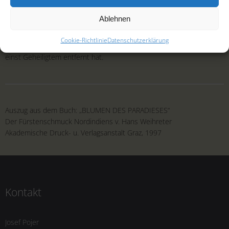
geschehen!
Ablehnen
Heute ist das anders. Zeugnis dafür ist die große Menge von
Edelsteinen, die in jeder beliebigen Form mit Laserstrahlen
Cookie-Richtlinie
Datenschutzerklärung
geschnitten werden. Wie weit man sich doch auch in Indien von
einst Geheiligtem entfernt hat.
Auszug aus dem Buch: „BLUMEN DES PARADIESES“
Der Fürstenschmuck Nordindiens v. Hans Weihreter
Akademische Druck- u. Verlagsanstalt Graz, 1997
Kontakt
Josef Pojer