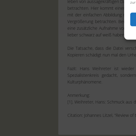
leben von aussagekräftigen Darstell
zur
betrachten. Hier kommt einer der Vo
mit der einfachen Abbildung nicht
Vergrößerung betrachten. Bei eini
eine zusätzliche Aufnahme von der 
lieber schwarz auf weiß haben möch
Die Tatsache, dass die Datei versc
Kopieren schädigt nun mal den Urheb
Fazit: Hans Weihreter ist wiede
Spezialistenkreis gedacht, sonder
Kulturphänomene.
Anmerkung:
[1]. Weihreter, Hans: Schmuck aus 
Citation: Johannes Litzel, “Review