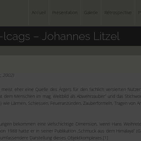
Accueil
Présentation
Galerie
Rétrospective
P
-lcags – Johannes Litzel
, 2002)
 meist eher eine Quelle des Ärgers für den fachlich versierten Nutzer
nt dem Menschen im mag. Weltbild als Abwehrzauber” und das Stichwor
) wie Lärmen, Schiessen, Feueranzünden, Zauberformeln, Tragen von A
rungen bekommen eine vielschichtige Dimension, wenn Hans Weihreter
n 1988 hatte er in seiner Publikation ,Schmuck aus dem Himalaya” (Gra
 umfassendere Darstellung dieses Objektkomplexes.[1]