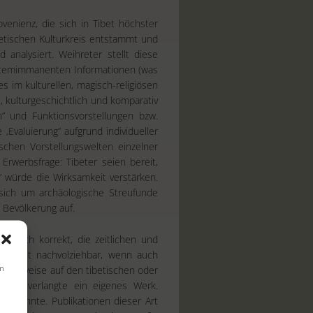
ovenienz, die sich in Tibet höchster
betischen Kulturkreis entstammt und
 analysiert. Weihreter stellt diese
ystemimmanenten Informationen (was
 im kulturellen, magisch-religiösen
, kulturgeschichtlich und komparativ
n” und Funktionsvorstellungen bzw.
valuierung” aufgrund individueller
ischen Vorstellungswelten einzelner
Erwerbsfrage: Tibeter seien bereit,
” würde die Wirksamkeit verstärken.
 sich um archäologische Streufunde
 Bevölkerung auf.
ematisch korrekt, die zeitlichen und
h meist nachvolziehbar, wenn auch
um
e Hinweise auf den tibetischen oder
lung verlangte ein eigenes Werk.
s
n könnte. Publikationen dieser Art