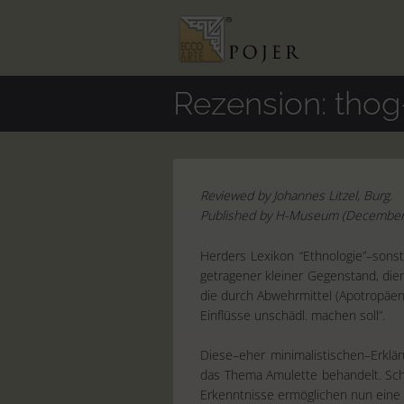
Rezension: thog
Reviewed by Johannes Litzel, Burg.
Published by H-Museum (December
Herders Lexikon “Ethnologie”–sonst
getragener kleiner Gegenstand, die
die durch Abwehrmittel (Apotropäen
Einflüsse unschädl. machen soll”.
Diese–eher minimalistischen–Erklä
das Thema Amulette behandelt. Scho
Erkenntnisse ermöglichen nun eine