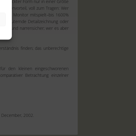
n gedruckter Form nur in einer Größe
 Kostenvorteil, voll zum Tragen: Wer
nn der Monitor mitspielt–bis 1600%
e erläuternde Detailzeichnung oder
nfach und narrensicher; wer es aber
erständnis finden; das unberechtige
 für den kleinen eingeschworenen
komparativer Betrachtung einzelner
s, December, 2002.
Link