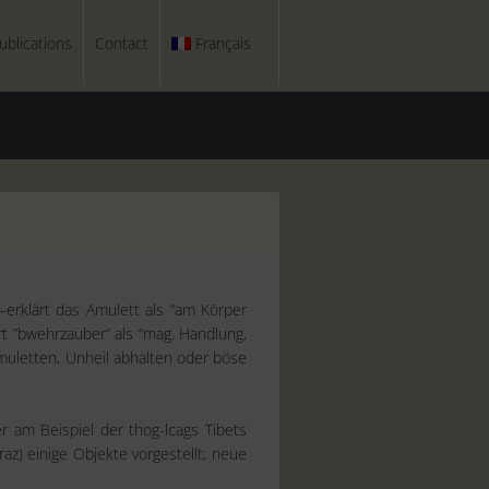
ublications
Contact
Français
–erklärt das Amulett als “am Körper
t ”bwehrzauber” als “mag. Handlung,
muletten, Unheil abhalten oder böse
 am Beispiel der thog-lcags Tibets
z) einige Objekte vorgestellt; neue